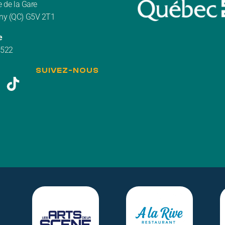
 de la Gare
y (QC) G5V 2T1
e
3522
SUIVEZ-NOUS