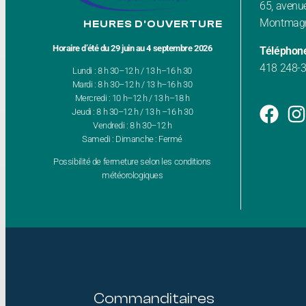
65, avenue
Montmagn
HEURES D'OUVERTURE
Horaire d’été du 29 juin au 4 septembre 2026
Téléphon
418 248-
Lundi : 8 h 30–12 h / 13 h–16 h 30
Mardi : 8 h 30–12 h / 13 h–16 h 30
Mercredi : 10 h–12 h / 13 h–18 h
Jeudi : 8 h 30–12 h / 13 h –16 h 30
Vendredi : 8 h 30–12 h
Samedi : Dimanche : Fermé
Possibilité de fermeture selon les conditions
météorologiques
Commanditaires