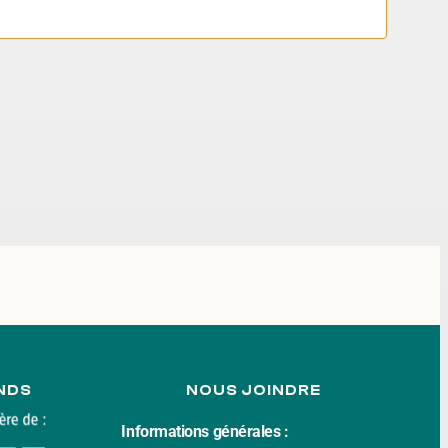
Évè
DE
VUES
ÉVÈN
NDS
NOUS JOINDRE
Informations générales :