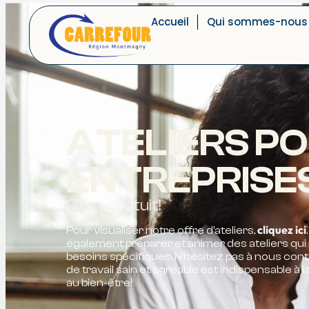
Accueil
Qui sommes-nous
ATELIERS P
ENTREPRISE
C'est gratuit!
cliquez ici
Pour visualiser notre offre d’ateliers,
également préparer et animer des ateliers qui
besoins spécifiques. N’hésitez pas à nous cont
de travail sain et agréable est indispensable à l
au bien-être!