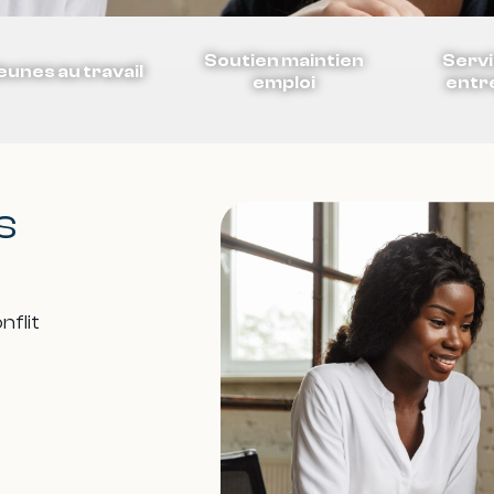
Soutien maintien
Servi
eunes au travail
emploi
entr
s
nflit