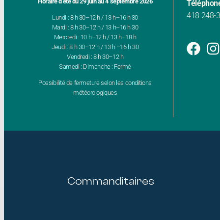
Horaire d’été du 29 juin au 4 septembre 2026
Téléphon
418 248-
Lundi : 8 h 30–12 h / 13 h–16 h 30
Mardi : 8 h 30–12 h / 13 h–16 h 30
Mercredi : 10 h–12 h / 13 h–18 h
Jeudi : 8 h 30–12 h / 13 h –16 h 30
Vendredi : 8 h 30–12 h
Samedi : Dimanche : Fermé
Possibilité de fermeture selon les conditions
météorologiques
Commanditaires