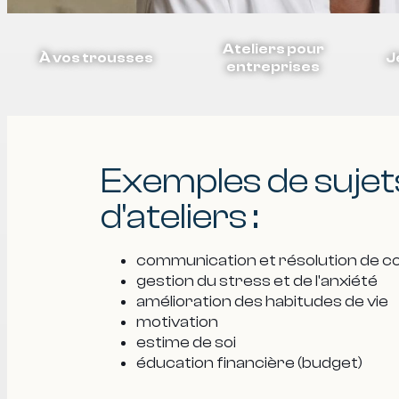
Ateliers pour
À vos trousses
J
entreprises
Exemples de sujet
d'ateliers :
communication et résolution de co
gestion du stress et de l'anxiété
amélioration des habitudes de vie
motivation
estime de soi
éducation financière (budget)