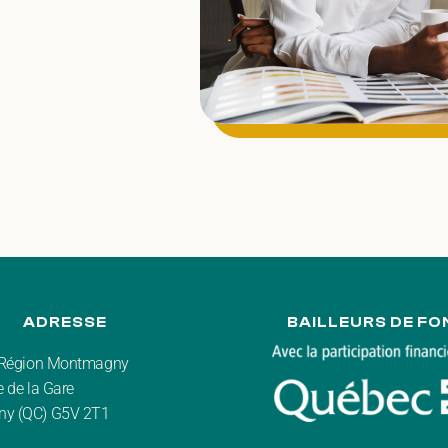
ADRESSE
BAILLEURS DE FO
r Région Montmagny
 de la Gare
y (QC) G5V 2T1