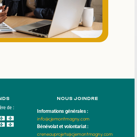
NDS
NOUS JOINDRE
Informations générales :
info@cjemontmagny.com
Bénévolat et volontariat :
creneauprojets@cjemontmagny.com