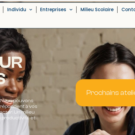
Individu
Entreprises
Milieu Scolaire
Cont
OUR
S
Prochains ateli
. Nous pouvons
 répondent à vos
acter. Un milieu
a productivité et