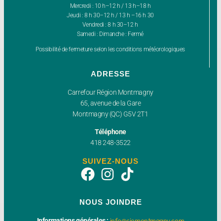
Mercredi : 10 h–12 h / 13 h–18 h
Jeudi : 8 h 30–12 h / 13 h –16 h 30
Vendredi : 8 h 30–12 h
Samedi : Dimanche : Fermé
Possibilité de fermeture selon les conditions météorologiques
ADRESSE
Carrefour Région Montmagny
65, avenue de la Gare
Montmagny (QC) G5V 2T1
Téléphone
418 248-3522
SUIVEZ-NOUS
NOUS JOINDRE
info@cjemontmagny.com
Informations générales :