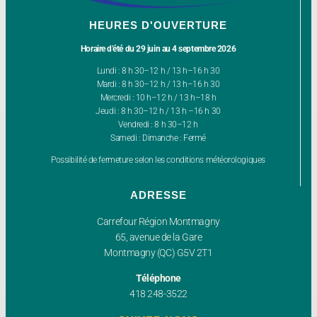
HEURES D'OUVERTURE
Horaire d’été du 29 juin au 4 septembre 2026
Lundi : 8 h 30–12 h / 13 h–16 h 30
Mardi : 8 h 30–12 h / 13 h–16 h 30
Mercredi : 10 h–12 h / 13 h–18 h
Jeudi : 8 h 30–12 h / 13 h –16 h 30
Vendredi : 8 h 30–12 h
Samedi : Dimanche : Fermé
Possibilité de fermeture selon les conditions météorologiques
ADRESSE
Carrefour Région Montmagny
65, avenue de la Gare
Montmagny (QC) G5V 2T1
Téléphone
418 248-3522