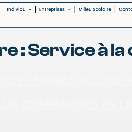
Individu
Entreprises
Milieu Scolaire
Cont
re :
Service à la 
ION – MAGASIN COOP
 AUX COMMANDES EN L