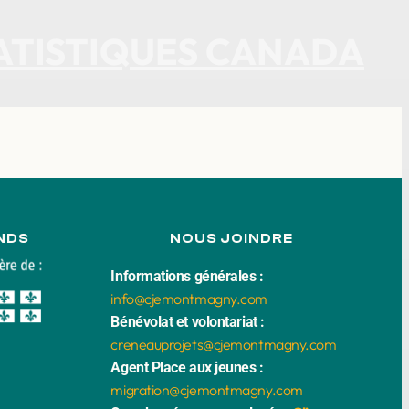
TATISTIQUES CANADA
NDS
NOUS JOINDRE
Informations générales :
info@cjemontmagny.com
Bénévolat et volontariat :
creneauprojets@cjemontmagny.com
Agent Place aux jeunes :
migration@cjemontmagny.com