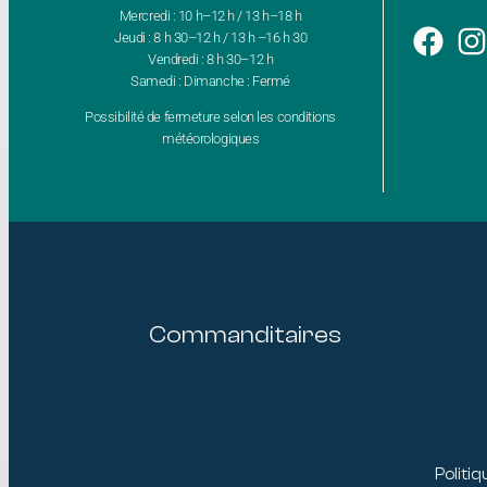
Mercredi : 10 h–12 h / 13 h–18 h
Jeudi : 8 h 30–12 h / 13 h –16 h 30
Vendredi : 8 h 30–12 h
Samedi : Dimanche : Fermé
Possibilité de fermeture selon les conditions
météorologiques
Commanditaires
Politiq