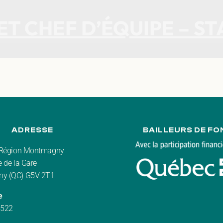
T CHEF D’ÉQUIPE – S
ADRESSE
BAILLEURS DE FO
r Région Montmagny
 de la Gare
y (QC) G5V 2T1
e
3522