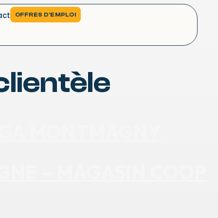
act
OFFRES D'EMPLOI
clientèle
 IGA MONTMAGNY
IGNE – MAGASIN COOP