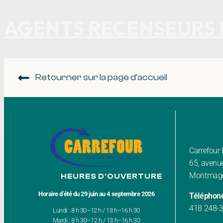
AGENTS RECENSEURS E
Retourner sur la page d'accueil
Carrefou
65, avenue
Montmagn
HEURES D'OUVERTURE
Horaire d’été du 29 juin au 4 septembre 2026
Téléphon
418 248-
Lundi : 8 h 30–12 h / 13 h–16 h 30
Mardi : 8 h 30–12 h / 13 h–16 h 30