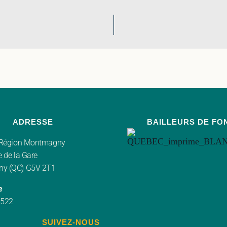
ADRESSE
BAILLEURS DE FO
r Région Montmagny
 de la Gare
y (QC) G5V 2T1
e
3522
SUIVEZ-NOUS