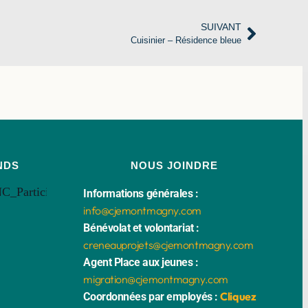
SUIVANT
Cuisinier – Résidence bleue
NDS
NOUS JOINDRE
Informations générales :
info@cjemontmagny.com
Bénévolat et volontariat :
creneauprojets@cjemontmagny.com
Agent Place aux jeunes :
migration@cjemontmagny.com
Cliquez
Coordonnées par employés :