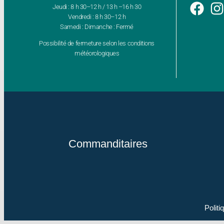
Jeudi : 8 h 30–12 h / 13 h –16 h 30
Vendredi : 8 h 30–12 h
Samedi : Dimanche : Fermé
Possibilité de fermeture selon les conditions
météorologiques
Commanditaires
Politi