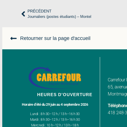
PRÉCÉDENT
Journaliers (postes étudiants) – Montel
Retourner sur la page d'accueil
Carrefou
65, avenue
Montmagn
HEURES D'OUVERTURE
Horaire d’été du 29 juin au 4 septembre 2026
Téléphon
418 248-
Lundi : 8 h 30–12 h / 13 h–16 h 30
Mardi : 8 h 30–12 h / 13 h–16 h 30
Mercredi : 10 h–12 h / 13 h–18 h