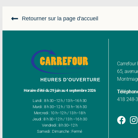
Retourner sur la page d'accueil
Carrefou
65, avenue
Montmagn
HEURES D'OUVERTURE
Horaire d’été du 29 juin au 4 septembre 2026
Téléphon
418 248-
Lundi : 8 h 30–12 h / 13 h–16 h 30
Mardi : 8 h 30–12 h / 13 h–16 h 30
Mercredi : 10 h–12 h / 13 h–18 h
Jeudi : 8 h 30–12 h / 13 h –16 h 30
Vendredi : 8 h 30–12 h
Samedi : Dimanche : Fermé