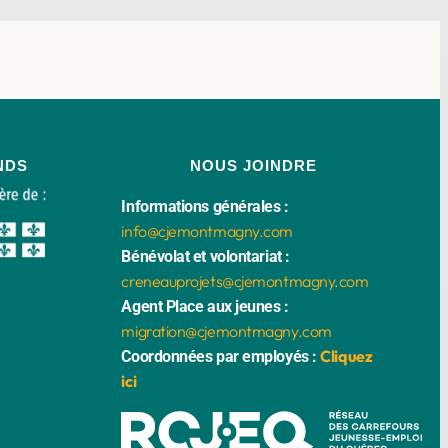
NDS
NOUS JOINDRE
Informations générales :
info@cjemontmagny.com
Bénévolat et volontariat :
creneauprojets@cjemontmagny.com
Agent Place aux jeunes :
migration@cjemontmagny.com
Cliquez
Coordonnées par employés :
ici