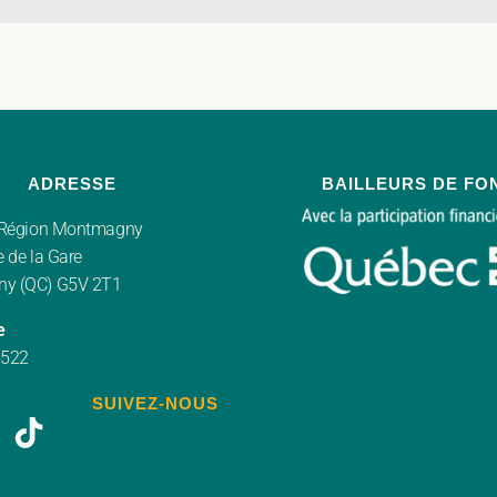
ADRESSE
BAILLEURS DE FO
r Région Montmagny
 de la Gare
y (QC) G5V 2T1
e
3522
SUIVEZ-NOUS