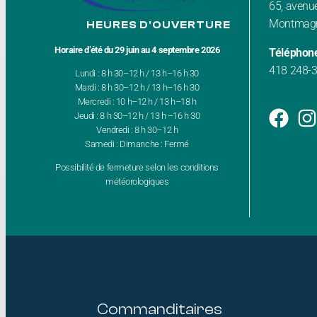
65, avenue
Montmagn
HEURES D'OUVERTURE
Horaire d’été du 29 juin au 4 septembre 2026
Téléphon
418 248-
Lundi : 8 h 30–12 h / 13 h–16 h 30
Mardi : 8 h 30–12 h / 13 h–16 h 30
Mercredi : 10 h–12 h / 13 h–18 h
Jeudi : 8 h 30–12 h / 13 h –16 h 30
Vendredi : 8 h 30–12 h
Samedi : Dimanche : Fermé
Possibilité de fermeture selon les conditions
météorologiques
Commanditaires