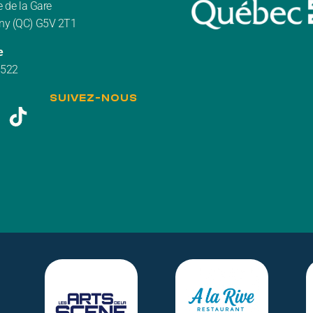
 de la Gare
y (QC) G5V 2T1
e
3522
SUIVEZ-NOUS