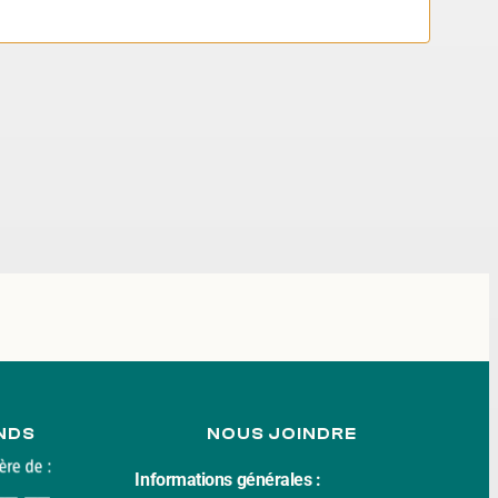
Évè
DE
VUES
ÉVÈN
NDS
NOUS JOINDRE
Informations générales :