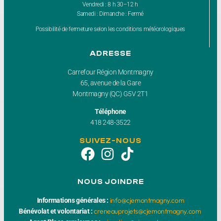
Vendredi : 8 h 30–12 h
Samedi : Dimanche : Fermé
Possibilité de fermeture selon les conditions météorologiques
ADRESSE
Carrefour Région Montmagny
65, avenue de la Gare
Montmagny (QC) G5V 2T1
Téléphone
418 248-3522
SUIVEZ-NOUS
NOUS JOINDRE
info@cjemontmagny.com
Informations générales :
creneauprojets@cjemontmagny.com
Bénévolat et volontariat :