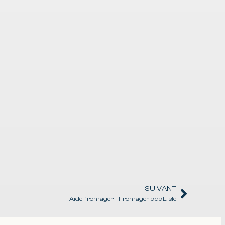
SUIVANT
Aide-fromager – Fromagerie de L’Isle