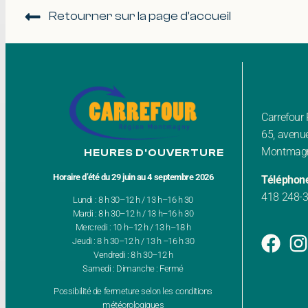
Retourner sur la page d'accueil
Carrefou
65, avenue
Montmagn
HEURES D'OUVERTURE
Horaire d’été du 29 juin au 4 septembre 2026
Téléphon
418 248-
Lundi : 8 h 30–12 h / 13 h–16 h 30
Mardi : 8 h 30–12 h / 13 h–16 h 30
Mercredi : 10 h–12 h / 13 h–18 h
Jeudi : 8 h 30–12 h / 13 h –16 h 30
Vendredi : 8 h 30–12 h
Samedi : Dimanche : Fermé
Possibilité de fermeture selon les conditions
météorologiques