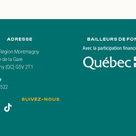
ADRESSE
BAILLEURS DE FO
r Région Montmagny
 de la Gare
y (QC) G5V 2T1
e
3522
SUIVEZ-NOUS