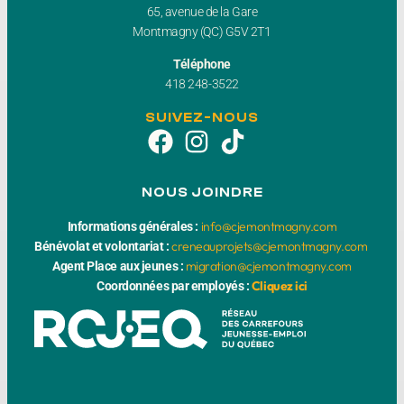
65, avenue de la Gare
Montmagny (QC) G5V 2T1
Téléphone
418 248-3522
SUIVEZ-NOUS
NOUS JOINDRE
info@cjemontmagny.com
Informations générales :
creneauprojets@cjemontmagny.com
Bénévolat et volontariat :
migration@cjemontmagny.com
Agent Place aux jeunes :
Cliquez ici
Coordonnées par employés :