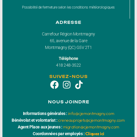
Possibilité de fermeture selon les conditions météorologiques
ADRESSE
Carrefour Région Montmagny
65, avenue de la Gare
Montmagny (QC) G5V 2T1
Téléphone
418 248-3522
SUIVEZ-NOUS
NOUS JOINDRE
info@cjemontmagny.com
Informations générales :
creneauprojets@cjemontmagny.com
Bénévolat et volontariat :
migration@cjemontmagny.com
Agent Place aux jeunes :
Cliquez ici
Coordonnées par employés :