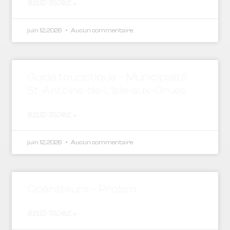
READ MORE »
juin 12, 2026
Aucun commentaire
Guide touristique – Municipalité
St-Antoine-de-L’Isle-aux-Grues
READ MORE »
juin 12, 2026
Aucun commentaire
Opérateurs – Prolam
READ MORE »