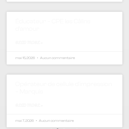
Éducateur – CPE les Câlins
d’amour
READ MORE »
mai 15, 2026
Aucun commentaire
Opérateur de cellule d’impression
– Marquis
READ MORE »
mai 7, 2026
Aucun commentaire