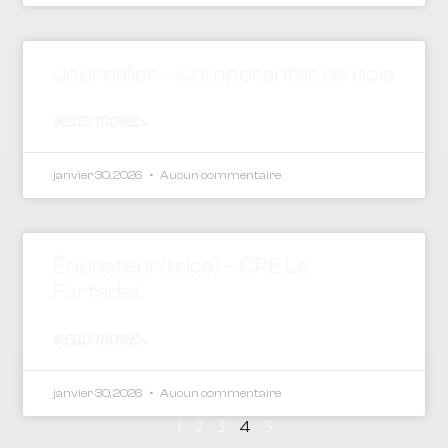
Journalier – Composantes de bois
READ MORE »
janvier 30, 2026
Aucun commentaire
Éducateur(trice) – CPE Le
Farfadet
READ MORE »
janvier 30, 2026
Aucun commentaire
1
2
3
5
4