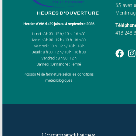
65, avenue
Montmagn
HEURES D'OUVERTURE
Horaire d’été du 29 juin au 4 septembre 2026
Téléphon
418 248-
Lundi : 8 h 30–12 h / 13 h–16 h 30
Mardi : 8 h 30–12 h / 13 h–16 h 30
Mercredi : 10 h–12 h / 13 h–18 h
Jeudi : 8 h 30–12 h / 13 h –16 h 30
Vendredi : 8 h 30–12 h
Samedi : Dimanche : Fermé
Possibilité de fermeture selon les conditions
météorologiques
Commanditaires