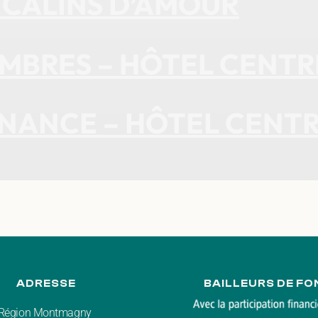
 CÂLINS D’AMOUR
MBRES – HÔTEL CENTR
NANCE – HÔTEL CENTR
ADRESSE
BAILLEURS DE FO
r Région Montmagny