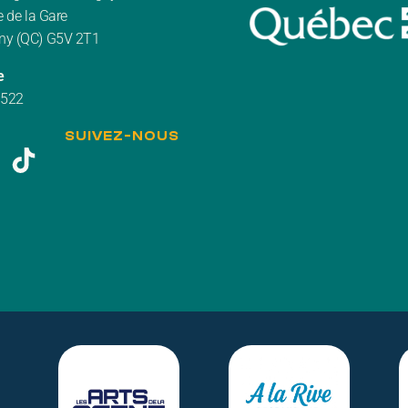
 de la Gare
y (QC) G5V 2T1
e
3522
SUIVEZ-NOUS